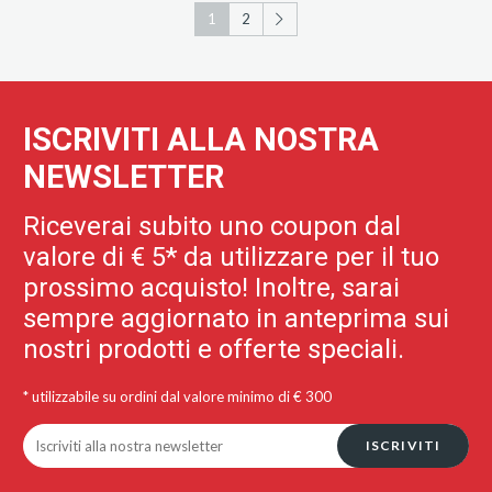
1
2
ISCRIVITI ALLA NOSTRA
NEWSLETTER
Riceverai subito uno coupon dal
valore di € 5* da utilizzare per il tuo
prossimo acquisto! Inoltre, sarai
sempre aggiornato in anteprima sui
nostri prodotti e offerte speciali.
* utilizzabile su ordini dal valore minimo di € 300
ISCRIVITI