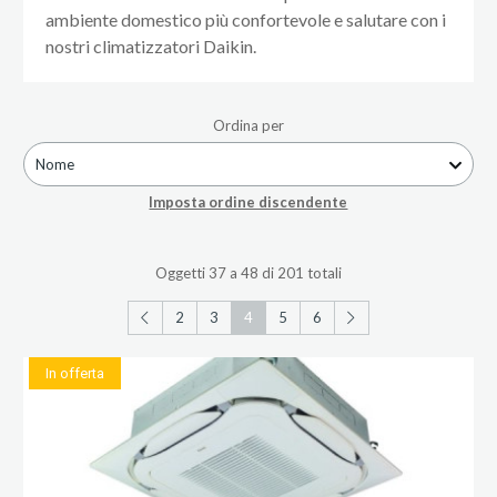
ambiente domestico più confortevole e salutare con i
nostri climatizzatori Daikin.
Ordina per
Nome
Imposta ordine discendente
Oggetti 37 a 48 di 201 totali
2
3
4
5
6
In offerta