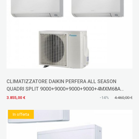
CLIMATIZZATORE DAIKIN PERFERA ALL SEASON
QUADRI SPLIT 9000+9000+9000+9000+4MXM68A
INVERTER R-32
3.855,00 €
-14%
4.460,00 €
In offerta