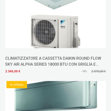
CLIMATIZZATORE A CASSETTA DAIKIN ROUND FLOW
SKY AIR ALPHA SERIES 18000 BTU CON GRIGLIA E
COMANDO A FILO FCAG50B
2.340,00 €
-9%
2.570,00 €
In offerta