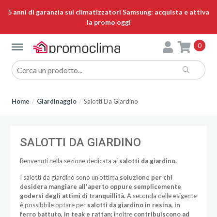
5 anni di garanzia sui climatizzatori Samsung: acquista e attiva
la promo oggi
0
Home
Giardinaggio
Salotti Da Giardino
SALOTTI DA GIARDINO
Benvenuti nella sezione dedicata ai
salotti da giardino.
I salotti da giardino sono un'ottima
soluzione per chi
desidera mangiare all'aperto oppure semplicemente
godersi degli attimi di tranquillità.
A seconda delle esigente
è possibbile optare per
salotti da giardino in resina, in
ferro battuto, in teak e rattan
; inoltre
contribuiscono ad