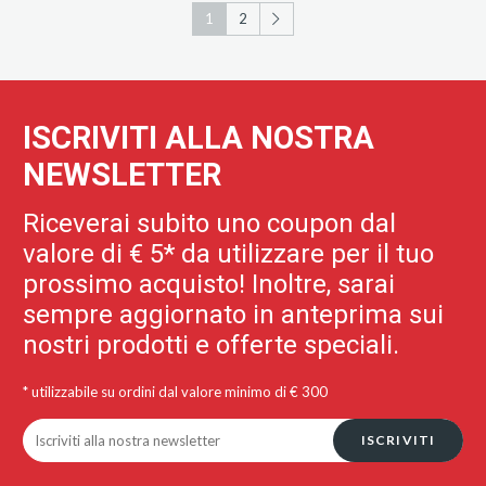
1
2
ISCRIVITI ALLA NOSTRA
NEWSLETTER
Riceverai subito uno coupon dal
valore di € 5* da utilizzare per il tuo
prossimo acquisto! Inoltre, sarai
sempre aggiornato in anteprima sui
nostri prodotti e offerte speciali.
* utilizzabile su ordini dal valore minimo di € 300
ISCRIVITI