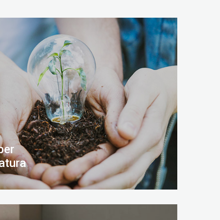
per
atura