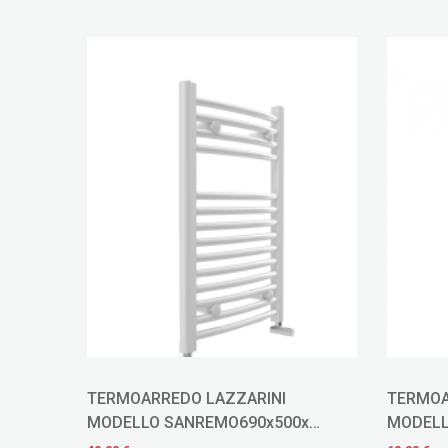
TERMOARREDO LAZZARINI
TERMO
0x
MODELLO SANREMO1420x500x
MODEL
URVO
INTERASSE 455 DRITTO BIANCO