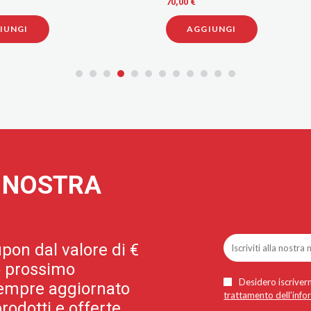
123,00 €
GIUNGI
AGGIUNGI
A NOSTRA
pon dal valore di €
uo prossimo
Desidero iscriverm
 sempre aggiornato
trattamento dell'info
rodotti e offerte