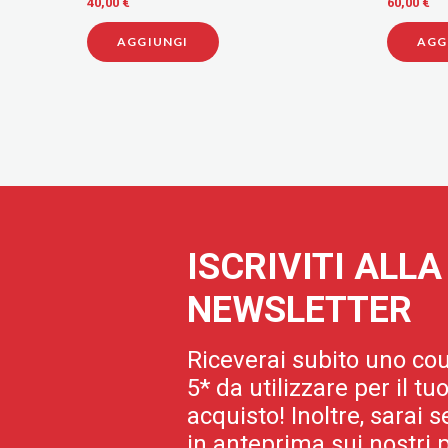
60,00 €
70,00 €
AGGIUNGI
AG
ISCRIVITI ALL
NEWSLETTER
Riceverai subito uno cou
5* da utilizzare per il t
acquisto! Inoltre, sarai
in anteprima sui nostri p