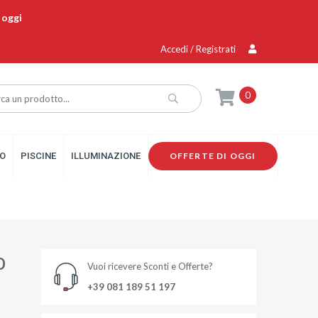
 oggi
Accedi / Registrati
0
O
PISCINE
ILLUMINAZIONE
OFFERTE DI OGGI
O
Vuoi ricevere Sconti e Offerte?
+39 081 189 51 197