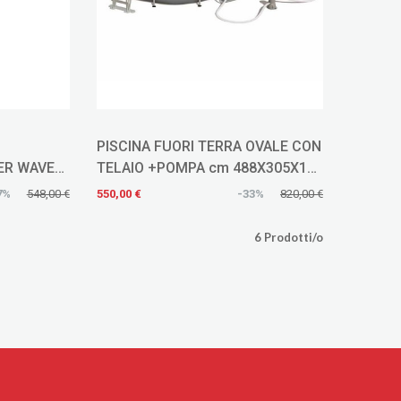
PISCINA FUORI TERRA OVALE CON
ER WAVES
TELAIO +POMPA cm 488X305X107
.55765
56448
7%
548,00 €
550,00 €
-33%
820,00 €
6 Prodotti/o