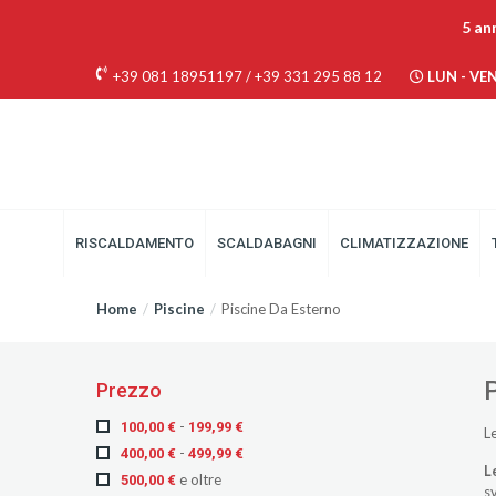
5 an
+39 081 18951197
/
+39 331 295 88 12
LUN - VEN 
RISCALDAMENTO
SCALDABAGNI
CLIMATIZZAZIONE
Home
Piscine
Piscine Da Esterno
Prezzo
-
100,00 €
199,99 €
L
-
400,00 €
499,99 €
L
e oltre
500,00 €
s