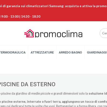
ni di garanzia sui climatizzatori Samsung: acquista e attiva la promo
9:00 - 13:00 | 14:30 - 18:30
TERMOIDRAULICA
ATTREZZATURE
ARREDO BAGNO
GIARDINAGGI
PISCINE DA ESTERNO
e
piscine
da giardino di medie piccole e grandi dimensioni solo la
soluzione id
e piscine esterne, interrate o fuori terra, aggiungono un tocco di comf
vago cui dedicarvi tutte le volte che vuoi. Rettangolari o a forma libera, con 