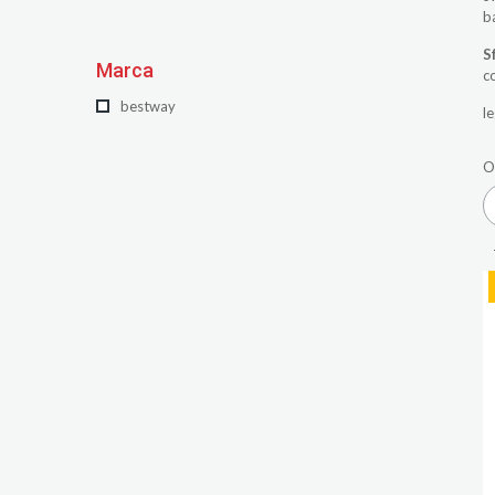
b
S
Marca
c
bestway
le
O