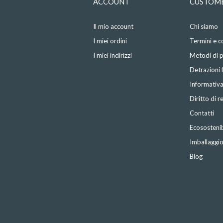
ACCOUNT
CUSTOME
Il mio account
Chi siamo
I miei ordini
Termini e c
I miei indirizzi
Metodi di
Detrazioni f
Informativa
Diritto di 
Contatti
Ecosostenib
Imballaggi
Blog