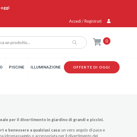
 oggi
Accedi / Registrati
0
O
PISCINE
ILLUMINAZIONE
OFFERTE DI OGGI
eale per il divertimento in giardino di grandi e piccini.
ort e benessere a qualsiasi casa
: un vero angolo di pace e
zona idromassaggio o accessoriata per il divertimento dei