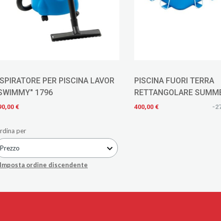
SPIRATORE PER PISCINA LAVOR
PISCINA FUORI TERRA
"SWIMMY" 1796
RETTANGOLARE SUMM
CM 488X244X107H COD
90,00 €
400,00 €
-2
rdina per
Prezzo
Imposta ordine discendente