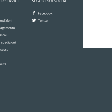
R SERVICE
SEGUICI SUI SOCIAL
Facebook
ondizioni
Twitter
 pagamento
iscali
 spedizioni
recesso
ilità
o