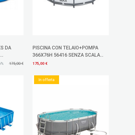
ES DA
PISCINA CON TELAIO+POMPA
h
366X76H 56416 SENZA SCALA
CODICE 50466
6%
175,00 €
175,00 €
In offerta