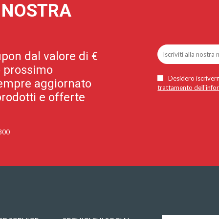
A NOSTRA
pon dal valore di €
uo prossimo
Desidero iscriverm
 sempre aggiornato
trattamento dell'info
rodotti e offerte
 300