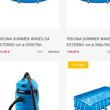
ISCINA SUMMER WAVES DA
PISCINA SUMMER WAV
STERNO cm ø 305X76H
ESTERNO cm ø 366x76
OD.55761
COD.55763
15,00 €
-30%
165,00 €
130,00 €
-2
In offerta