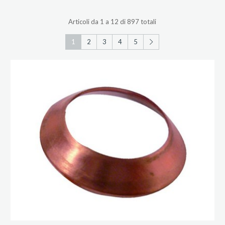
Articoli da 1 a 12 di 897 totali
1
2
3
4
5