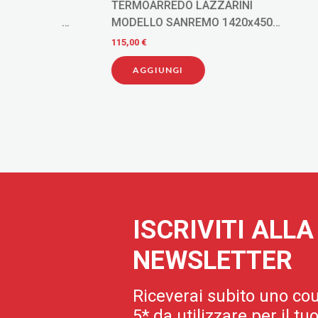
TERMOARREDO LAZZARINI
TERMOA
0X
MODELLO SANREMO 1420x450
MODELL
INTERASSE 405 DRITTO CROMO
INTERA
115,00 €
40,00 €
AGGIUNGI
AGG
ISCRIVITI ALL
NEWSLETTER
Riceverai subito uno cou
5* da utilizzare per il t