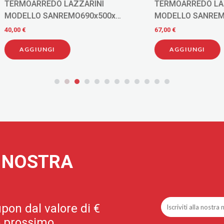
RREDO LAZZARINI
TERMOARREDO LAZZARINI
O SANREMO690x500x
MODELLO SANREMO 690x45
SSE 455 BIANCO CURVO
INTERASSE 405 DRITTO
67,00 €
IUNGI
AGGIUNGI
A NOSTRA
pon dal valore di €
uo prossimo