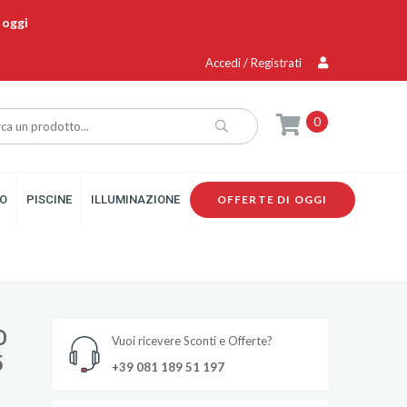
 oggi
Accedi / Registrati
0
O
PISCINE
ILLUMINAZIONE
OFFERTE DI OGGI
O
Vuoi ricevere Sconti e Offerte?
5
+39 081 189 51 197