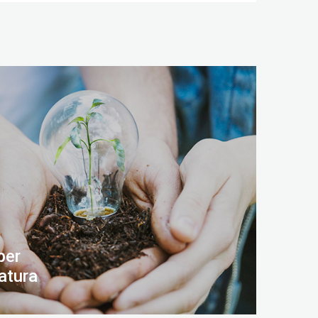
per
atura