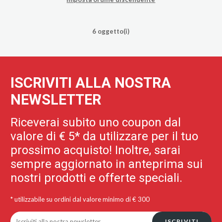
6 oggetto(i)
ISCRIVITI ALLA NOSTRA
NEWSLETTER
Riceverai subito uno coupon dal
valore di € 5* da utilizzare per il tuo
prossimo acquisto! Inoltre, sarai
sempre aggiornato in anteprima sui
nostri prodotti e offerte speciali.
* utilizzabile su ordini dal valore minimo di € 300
ISCRIVITI