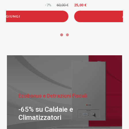
€
25,00 €
AGGIUNGI
Ecobonus e Detrazioni Fiscali
-65% su Caldaie e
Climatizzatori