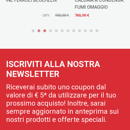
CALDAIA A CONDENSAZIONE SAVIO RINA 30 CON KIT
FUMI OMAGGIO
€
760,00 €
-12%
865,00 €
ISCRIVITI ALLA NOSTRA
NEWSLETTER
Riceverai subito uno coupon dal
valore di € 5* da utilizzare per il tuo
prossimo acquisto! Inoltre, sarai
sempre aggiornato in anteprima sui
nostri prodotti e offerte speciali.