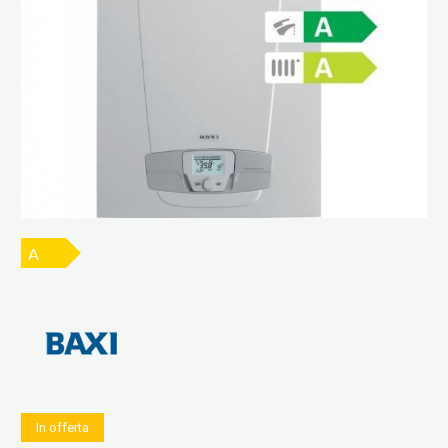
A
In offerta