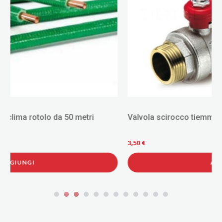
Valvola scirocco tiemme m/f 3/8" con leva 2310041
3,50 €
AGGIUNGI