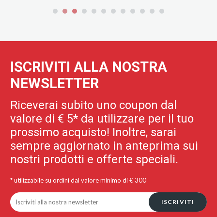
ISCRIVITI ALLA NOSTRA
NEWSLETTER
Riceverai subito uno coupon dal
valore di € 5* da utilizzare per il tuo
prossimo acquisto! Inoltre, sarai
sempre aggiornato in anteprima sui
nostri prodotti e offerte speciali.
* utilizzabile su ordini dal valore minimo di € 300
ISCRIVITI