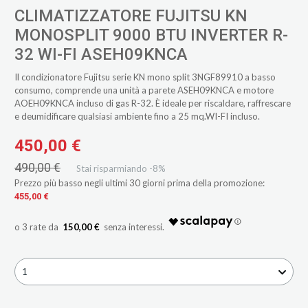
CLIMATIZZATORE FUJITSU KN
MONOSPLIT 9000 BTU INVERTER R-
32 WI-FI ASEH09KNCA
Il condizionatore Fujitsu serie KN mono split 3NGF89910 a basso
consumo, comprende una unità a parete ASEH09KNCA e motore
AOEH09KNCA incluso di gas R-32. È ideale per riscaldare, raffrescare
e deumidificare qualsiasi ambiente fino a 25 mq.WI-FI incluso.
450,00 €
490,00 €
Stai risparmiando -8%
Prezzo più basso negli ultimi 30 giorni prima della promozione:
455,00 €
150,00 €
1