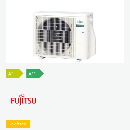
+
++
A
A
In offerta