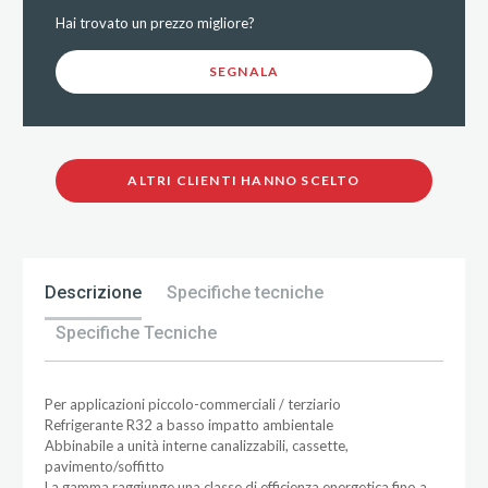
Hai trovato un prezzo migliore?
SEGNALA
ALTRI CLIENTI HANNO SCELTO
Descrizione
Specifiche tecniche
Specifiche Tecniche
Per applicazioni piccolo-commerciali / terziario
Refrigerante R32 a basso impatto ambientale
Abbinabile a unità interne canalizzabili, cassette,
pavimento/soffitto
La gamma raggiunge una classe di efficienza energetica fino a