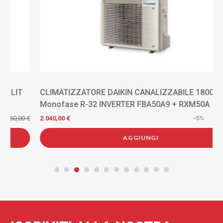
CLIMATIZZATORE DAIKIN CANALIZZABILE 18000 Btu
Monofase R-32 INVERTER FBA50A9 + RXM50A
€
2.040,00 €
-5%
2.150,00 €
AGGIUNGI