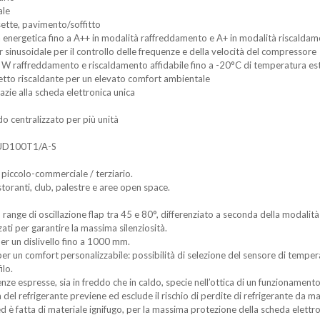
ale
ssette, pavimento/soffitto
a energetica fino a A++ in modalità raffreddamento e A+ in modalità riscalda
er sinusoidale per il controllo delle frequenze e della velocità del compressore
 1 W raffreddamento e riscaldamento affidabile fino a -20°C di temperatura es
fetto riscaldante per un elevato comfort ambientale
azie alla scheda elettronica unica
o centralizzato per più unità
GUD100T1/A-S
i piccolo-commerciale / terziario.
ristoranti, club, palestre e aree open space.
n range di oscillazione flap tra 45 e 80°, differenziato a seconda della modali
ati per garantire la massima silenziosità.
er un dislivello fino a 1000 mm.
un comfort personalizzabile: possibilità di selezione del sensore di temperatu
ilo.
enze espresse, sia in freddo che in caldo, specie nell’ottica di un funzionamento
a del refrigerante previene ed esclude il rischio di perdite di refrigerante da 
d è fatta di materiale ignifugo, per la massima protezione della scheda elettron