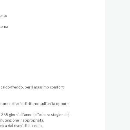
mento
terna
tà caldo/freddo, per il massimo comfort.
ra dell’aria di ritorno sull’unità oppure
 365 giorni all’anno (efficienza stagionale).
manutenzione inappropriata.
ica dai rischi di incendio.