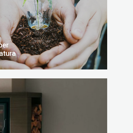
per
atura