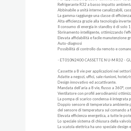
Refrigerante R32 a basso impatto ambient
Abbinabile a unità interne canalizzabili, ca
La gamma raggiunge una classe di efficienz
Alta efficienza grazie alla tecnologia invert
Il consumo di energia in standby è di solo
Sbrinamento intelligente, ottimizzando l'ef
Elevata affidabilità e facile manutenzione gr
Auto-diagnosi
Possibilità di controllo da remoto e comand
- ET010N2400 CASSETTE N U-M R32 - 
Cassette a 8 vie per applicazioni nei settor
Adatte a negozi, uffici, sale riunioni, hotel,
Design innovativo ed accattivante.
Mandata dell’aria a 8 vie, flusso a 360°, co
Ventilatore con profili aerodinamici ottimizz
La pompa di scarico condensa è integrata p
Doppio sensore di temperatura ambiente per 
del sensore di temperatura sul comando a f
Elevata efficienza energetica, a tutte le pot
Lo speciale sistema di chiusura della valvol
La scatola elettrica ha uno speciale design e