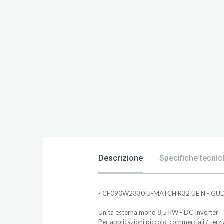
Descrizione
Specifiche tecnic
- CF090W2330 U-MATCH R32 UE N - G
Unità esterna mono 8,5 kW - DC Inverter
Per applicazioni piccolo-commerciali / terzi