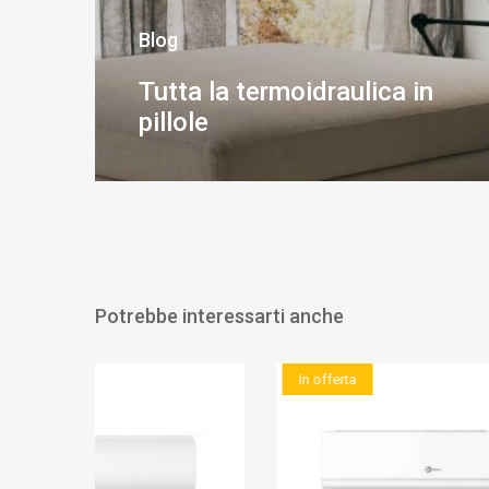
Blog
Tutta la termoidraulica in
pillole
SCOPRI DI PIÙ
Potrebbe interessarti anche
In offerta