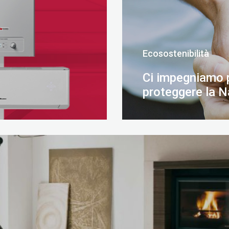
Ecosostenibilità
Ci impegniamo 
proteggere la N
SCOPRI DI PIÙ