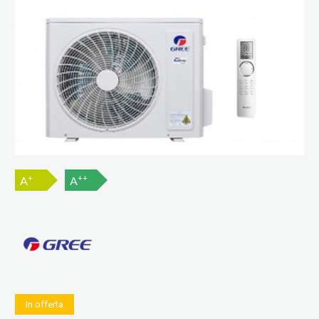
+
++
A
A
In offerta