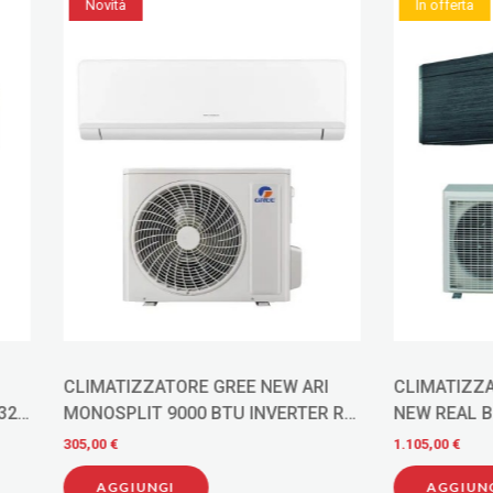
In offerta
IZZATORE GREE NEW ARI
CLIMATIZZATORE DAIKIN S
IT 9000 BTU INVERTER R-
NEW REAL BLACKWOOD
MONOSPLIT 7000 BTU R-32
1.105,00 €
-10%
FTXA20BT
IUNGI
AGGIUNGI