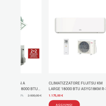
Novità
CLIMATIZZATORE FUJITSU KM
CLIMAT
0 BTU
LARGE 18000 BTU ASYG18KM R-32
MONOSPL
R R-32
A++
32 WI-FI
2.500,00 €
1.175,00 €
305,00 €
OKA
AGGIUNGI
AGG