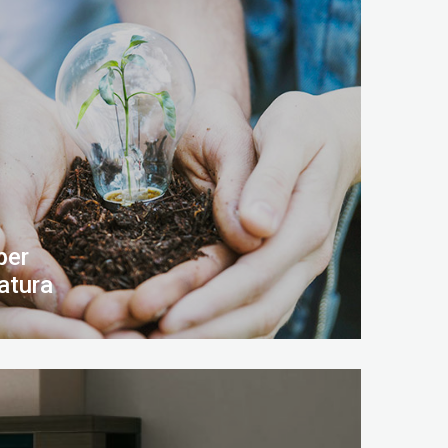
per
atura