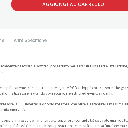
AGGIUNGI AL CARRELLO
he
Altre Specifiche
letamente nascosto a soffitto, progettato per garantire una facile istallazion
e.
elle più estreme, con controllo intelligente PCB a doppio processore, che graz
l climatizzatore, evitando sovraccarichi elettrici ed eventuali danni.
ressore BLDC Inverter a doppio rotatore, che oltre a garantire la massima sile
sparmio energetico;
l doppio ingresso dell'aria, entrata superiore (consigliata) se avete una ridott
facile e più flessibile, ed un entrata posteriore, che avrà la stessa funzione 