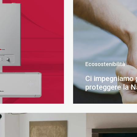
Ecosostenibilità
Ci impegniamo 
proteggere la N
SCOPRI DI PIÙ