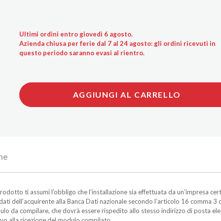
Ultimi ordini entro giovedì 6 agosto.
Azienda chiusa per ferie dal 7 al 24 agosto: gli ordini ricevuti in
questo periodo saranno evasi al rientro.
AGGIUNGI AL CARRELLO
he
o ti assumi l’obbligo che l’installazione sia effettuata da un’impresa certi
ati dell’acquirente alla Banca Dati nazionale secondo l’articolo 16 comma 3 d
ulo da compilare, che dovrà essere rispedito allo stesso indirizzo di posta ele
ivo alla ricezione del modulo compilato.