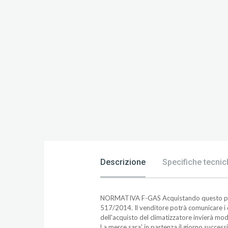
Descrizione
Specifiche tecnic
NORMATIVA F-GAS Acquistando questo prodott
517/2014. Il venditore potrà comunicare i d
dell'acquisto del climatizzatore invierà mod
La merce sara' in partenza il giorno success