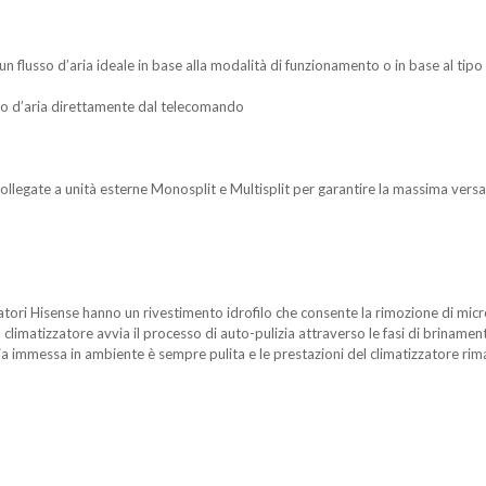
un flusso d’aria ideale in base alla modalità di funzionamento o in base al tipo 
usso d’aria direttamente dal telecomando
ollegate a unità esterne Monosplit e Multisplit per garantire la massima versati
tori Hisense hanno un rivestimento idrofilo che consente la rimozione di mic
climatizzatore avvia il processo di auto-pulizia attraverso le fasi di briname
aria immessa in ambiente è sempre pulita e le prestazioni del climatizzatore ri