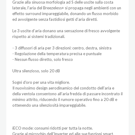
Grazie alla sinuosa morfologia ad S delle uscite sulla costa
laterale, l'aria del Breezeless+ si propaga negli ambienti con un
effetto surround impareggiabile, donando un flusso morbido
ed avvolgente senza fastidiosi getti d’aria diretti.
Le 3 uscite d’aria donano una sensazione di fresco avvolgente
rispetto ai sistemi tradizionali.
- 3 diffusori di aria per 3 direzioni: centro, destra, sinistra
- Regolazione della temperatura precisa e puntuale
- Nessun flusso diretto, solo fresco
Ultra silenzioso, solo 20 dB
Sogni d'oro per una vita migliore.
Il nuovissimo design aerodinamico del condotto dell'aria e
della ventola consentono all’aria fredda di passare incontrato il
minimo attrito, riducendo il rumore operativo fino a 20 dB e
ottenendo una silenziosità impareggiabile.
iECO mode: consumi ridotti per tutta la notte.
Grazie al microchip dell'Inverter ed alle sue funzioni smart,