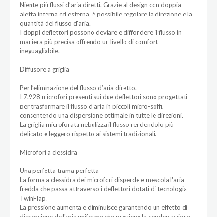
Niente più flussi d’aria diretti. Grazie al design con doppia
aletta interna ed esterna, è possibile regolare la direzione e la
quantità del flusso d'aria.
I doppi deflettori possono deviare e diffondere il flusso in
maniera più precisa offrendo un livello di comfort
ineguagliabile.
Diffusore a griglia
Per l’eliminazione del flusso d’aria diretto.
I 7.928 microfori presenti sui due deflettori sono progettati
per trasformare il flusso d'aria in piccoli micro-soffi,
consentendo una dispersione ottimale in tutte le direzioni.
La griglia microforata nebulizza il flusso rendendolo più
delicato e leggero rispetto ai sistemi tradizionali.
Microfori a clessidra
Una perfetta trama perfetta
La forma a clessidra dei microfori disperde e mescola l'aria
fredda che passa attraverso i deflettori dotati di tecnologia
TwinFlap.
La pressione aumenta e diminuisce garantendo un effetto di
dispersione dell'aria uniforme che previene la condensazione