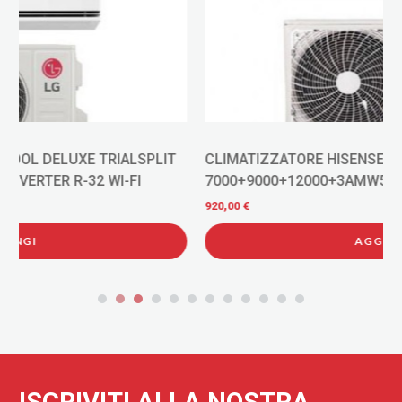
CLIMATIZZATORE HISENSE HI-COMFORT TRIALSPLIT
7000+9000+12000+3AMW52U4RJC INVERTER R-32 WI-
FI
920,00 €
AGGIUNGI
ISCRIVITI ALLA NOSTRA