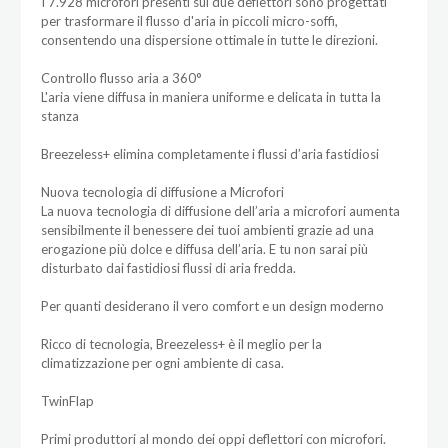
I 7.928 microfori presenti sui due deflettori sono progettati
per trasformare il flusso d'aria in piccoli micro-soffi,
consentendo una dispersione ottimale in tutte le direzioni.
Controllo flusso aria a 360°
L'aria viene diffusa in maniera uniforme e delicata in tutta la
stanza
Breezeless+ elimina completamente i flussi d’aria fastidiosi
Nuova tecnologia di diffusione a Microfori
La nuova tecnologia di diffusione dell’aria a microfori aumenta
sensibilmente il benessere dei tuoi ambienti grazie ad una
erogazione più dolce e diffusa dell’aria. E tu non sarai più
disturbato dai fastidiosi flussi di aria fredda.
Per quanti desiderano il vero comfort e un design moderno
Ricco di tecnologia, Breezeless+ è il meglio per la
climatizzazione per ogni ambiente di casa.
TwinFlap
Primi produttori al mondo dei oppi deflettori con microfori.