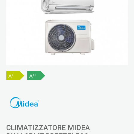
+
++
A
A
CLIMATIZZATORE MIDEA