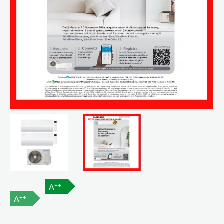
++
A
++
+
A