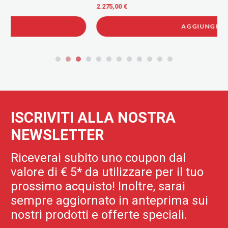
R-32 WI-FI
2.275,00 €
-24%
2.980,00 €
AGGIUNGI
ISCRIVITI ALLA NOSTRA
NEWSLETTER
Riceverai subito uno coupon dal
valore di € 5* da utilizzare per il tuo
prossimo acquisto! Inoltre, sarai
sempre aggiornato in anteprima sui
nostri prodotti e offerte speciali.