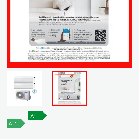
++
A
++
+
A