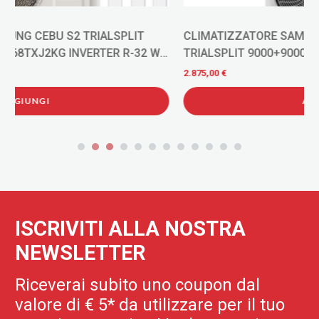
CLIMATIZZATORE SAMSUNG WINDFREE BLACK
TRIALSPLIT 9000+9000+9000+AJ068TXJ INVERTER R-
32 WI-FI
2.875,00 €
AGGIUNGI
ISCRIVITI ALLA NOSTRA
NEWSLETTER
Riceverai subito uno coupon dal
valore di € 5* da utilizzare per il tuo