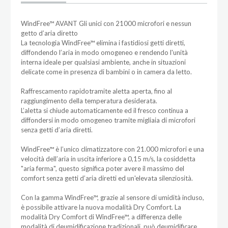
WindFree™ AVANT Gli unici con 21000 microfori e nessun
getto d’aria diretto
La tecnologia WindFree™ elimina i fastidiosi getti diretti,
diffondendo l’aria in modo omogeneo e rendendo l'unità
interna ideale per qualsiasi ambiente, anche in situazioni
delicate come in presenza di bambini o in camera da letto.
Raffrescamento rapidotramite aletta aperta, fino al
raggiungimento della temperatura desiderata.
L’aletta si chiude automaticamente ed il fresco continua a
diffondersi in modo omogeneo tramite migliaia di microfori
senza getti d’aria diretti.
WindFree™ è l’unico climatizzatore con 21.000 microfori e una
velocità dell’aria in uscita inferiore a 0,15 m/s, la cosiddetta
"aria ferma", questo significa poter avere il massimo del
comfort senza getti d’aria diretti ed un'elevata silenziosità.
Con la gamma WindFree™, grazie al sensore di umidità incluso,
è possibile attivare la nuova modalità Dry Comfort. La
modalità Dry Comfort di WindFree™, a differenza delle
modalità di deumidificazione tradizionali, può deumidificare