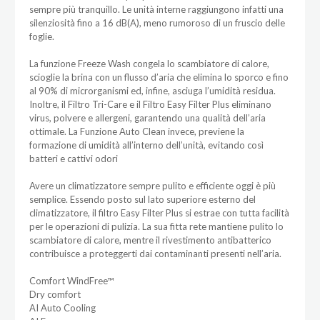
sempre più tranquillo. Le unità interne raggiungono infatti una
silenziosità fino a 16 dB(A), meno rumoroso di un fruscio delle
foglie.
La funzione Freeze Wash congela lo scambiatore di calore,
scioglie la brina con un flusso d’aria che elimina lo sporco e fino
al 90% di microrganismi ed, infine, asciuga l’umidità residua.
Inoltre, il Filtro Tri-Care e il Filtro Easy Filter Plus eliminano
virus, polvere e allergeni, garantendo una qualità dell’aria
ottimale. La Funzione Auto Clean invece, previene la
formazione di umidità all’interno dell’unità, evitando così
batteri e cattivi odori
Avere un climatizzatore sempre pulito e efficiente oggi è più
semplice. Essendo posto sul lato superiore esterno del
climatizzatore, il filtro Easy Filter Plus si estrae con tutta facilità
per le operazioni di pulizia. La sua fitta rete mantiene pulito lo
scambiatore di calore, mentre il rivestimento antibatterico
contribuisce a proteggerti dai contaminanti presenti nell’aria.
Comfort WindFree™
Dry comfort
AI Auto Cooling