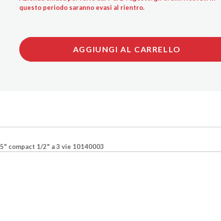
questo periodo saranno evasi al rientro.
AGGIUNGI AL CARRELLO
o 5" compact 1/2" a 3 vie 10140003