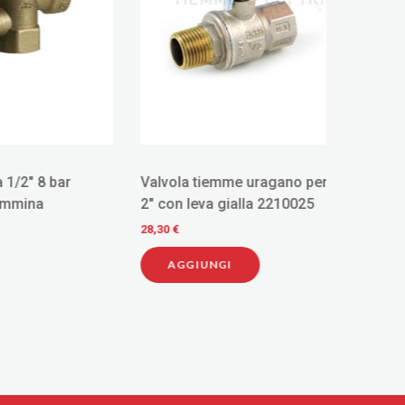
ar
Valvola tiemme uragano per gas m/f
GROHE 
2" con leva gialla 2210025
COLLE
INCASS
28,30 €
12,00 €
37103S
AGGIUNGI
AGG