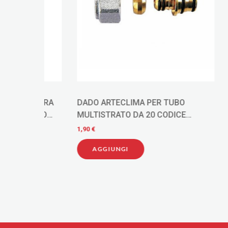
TTURA
DADO ARTECLIMA PER TUBO
Tecnoga
UTTO
MULTISTRATO DA 20 CODICE
per bom
AC75320C
refriger
1,90 €
40,00 €
AGGIUNGI
AGG