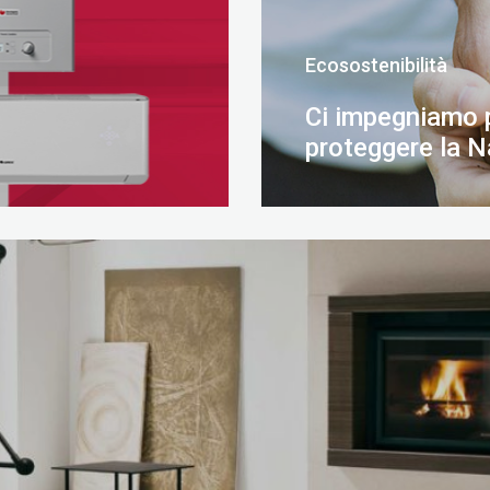
Ecosostenibilità
Ci impegniamo 
proteggere la N
SCOPRI DI PIÙ