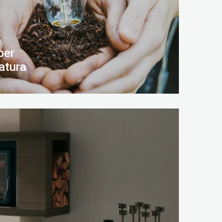
per
atura