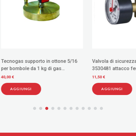
s supporto in ottone 5/16
Valvola di sicurezza 1/2" 8 b
bole da 1 kg di gas
3530481 attacco femmina
ante
11,50 €
IUNGI
AGGIUNGI