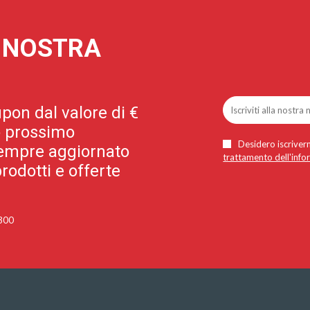
A NOSTRA
pon dal valore di €
uo prossimo
Desidero iscriverm
 sempre aggiornato
trattamento dell'info
rodotti e offerte
 300