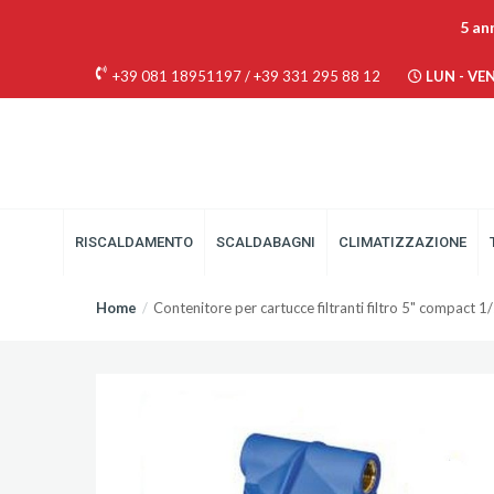
5 an
+39 081 18951197
/
+39 331 295 88 12
LUN - VEN 
RISCALDAMENTO
SCALDABAGNI
CLIMATIZZAZIONE
Home
Contenitore per cartucce filtranti filtro 5" compact 