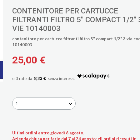
CONTENITORE PER CARTUCCE
FILTRANTI FILTRO 5" COMPACT 1/2" 
VIE 10140003
contenitore per cartucce filtranti filtro 5" compact 1/2" 3 vie co
10140003
25,00 €
8,33 €
1
Ultimi ordini entro giovedì 6 agosto.
Azienda chiusa per ferie dal 7 al 24 agosto: gli ordini ricevuti in