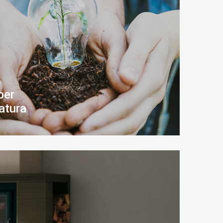
per
atura