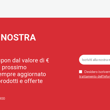
A NOSTRA
pon dal valore di €
uo prossimo
Desidero iscriverm
 sempre aggiornato
trattamento dell'info
rodotti e offerte
 300