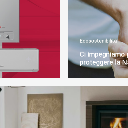
Ecosostenibilità
Ci impegniamo 
proteggere la N
SCOPRI DI PIÙ