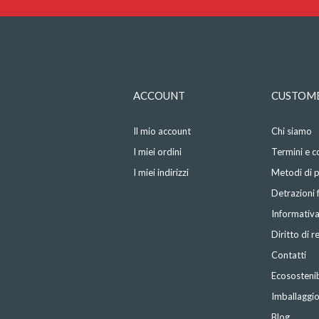
ACCOUNT
CUSTOME
Il mio account
Chi siamo
I miei ordini
Termini e c
I miei indirizzi
Metodi di
Detrazioni f
Informativa
Diritto di 
Contatti
Ecosostenib
Imballaggi
Blog