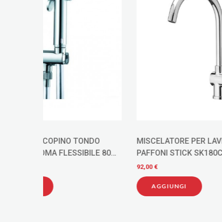
DO
MISCELATORE PER LAVELLO CUCINA
MISCEL
E 80
PAFFONI STICK SK180CR
PAFFON
92,00 €
130,00 €
AGGIUNGI
AGG