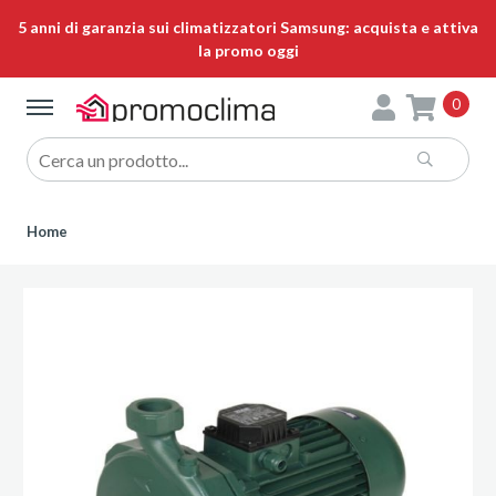
5 anni di garanzia sui climatizzatori Samsung: acquista e attiva
la promo oggi
0
Home