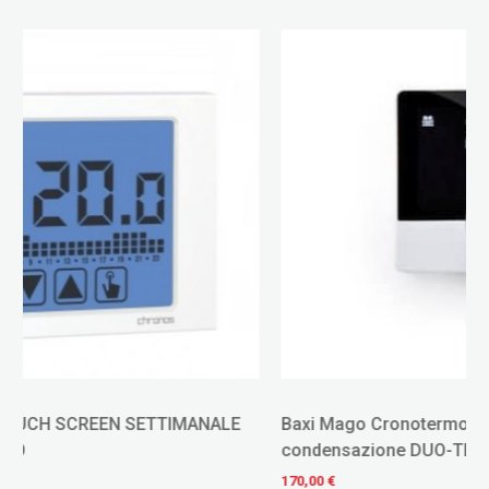
Baxi Mago Cronotermostato WI-FI per caldaie a
condensazione DUO-TEC/AVANT
170,00 €