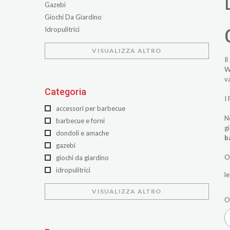
Gazebi
Giochi Da Giardino
Idropulitrici
Ombreggianti
VISUALIZZA ALTRO
Ombrelloni e Basi
Il
Pergole e Tettoie
W
Salotti Da Giardino
v
Categoria
Strumenti e Macchine da Giardino
I
accessori per barbecue
N
barbecue e forni
g
dondoli e amache
b
gazebi
O
giochi da giardino
idropulitrici
le
ombreggianti
VISUALIZZA ALTRO
ombrelloni e basi
O
pergole e tettoie
salotti da giardino