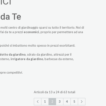
ICI
 da Te
olti centro di giardinaggio sparsi su tutto il territorio. Noi di
fai da te a prezzi
economici
, proprio per permettere ad una
 poiché si imbattono molto spesso in prezzi esorbitanti.
alotto da giardino
, sdraio da giardino, attrezzi per il
esterno,
irrigatore da giardino
, barbecue da esterno,
mpre competitivi.
Articoli da 13 a 24 di 63 totali
1
2
3
4
5