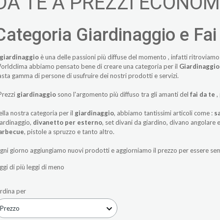
DA TE A PREZZI ECONOM
Categoria Giardinaggio e Fai
giardinaggio
è una delle passioni più diffuse del momento , infatti ritroviamo m
orldclima abbiamo pensato bene di creare una categoria per il
Giardinaggio
asta gamma di persone di usufruire dei nostri prodotti e servizi.
 Prezzi
giardinaggio
sono l'argomento più diffuso tra gli amanti del
fai da te
,
ella nostra categoria per il
giardinaggio
, abbiamo tantissimi articoli come :
s
iardinaggio,
divanetto per esterno
, set divani da giardino, divano angolare 
arbecue
, pistole a spruzzo e tanto altro.
gni giorno aggiungiamo nuovi prodotti e aggiorniamo il prezzo per essere se
ggi di più
leggi di meno
rdina per
Prezzo