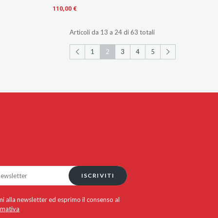
110,00 €
Articoli da 13 a 24 di 63 totali
1
2
3
4
5
ISCRIVITI
i alla newsletter ed esprimo il consenso al
rmativa