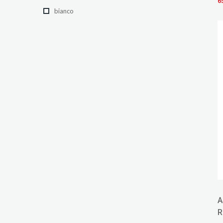
6
bianco
A
R