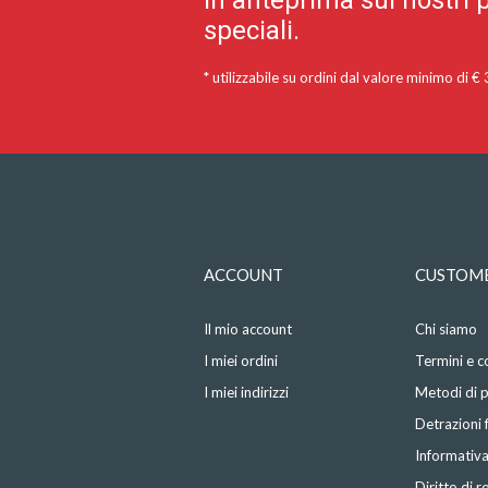
in anteprima sui nostri p
speciali.
* utilizzabile su ordini dal valore minimo di €
ACCOUNT
CUSTOME
Il mio account
Chi siamo
I miei ordini
Termini e c
I miei indirizzi
Metodi di
Detrazioni f
Informativa
Diritto di 