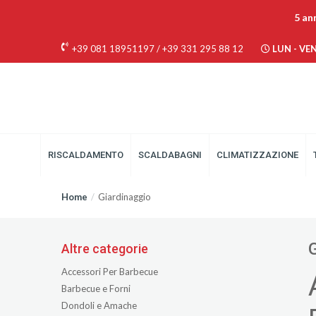
5 an
+39 081 18951197
/
+39 331 295 88 12
LUN - VEN 
RISCALDAMENTO
SCALDABAGNI
CLIMATIZZAZIONE
Home
Giardinaggio
Altre categorie
Accessori Per Barbecue
Barbecue e Forni
Dondoli e Amache