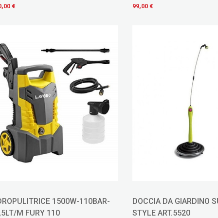
ETTIMANALE MOD. MASTER
0,00 €
99,00 €
DROPULITRICE 1500W-110BAR-
DOCCIA DA GIARDINO 
,5LT/M FURY 110
STYLE ART.5520