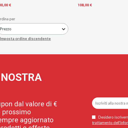
00,00 €
108,00 €
rdina per
Prezzo
Imposta ordine discendente
A NOSTRA
pon dal valore di €
uo prossimo
Desidero iscriverm
 sempre aggiornato
trattamento dell'info