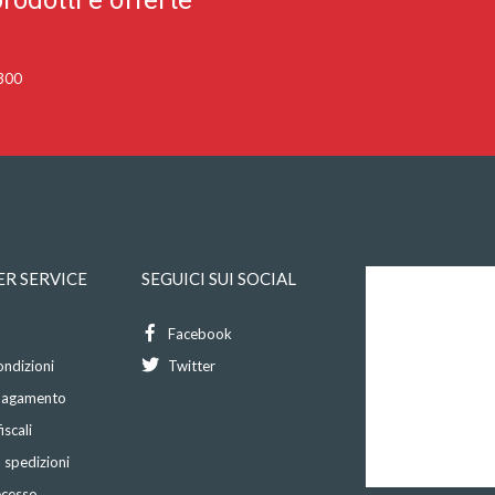
rodotti e offerte
 300
R SERVICE
SEGUICI SUI SOCIAL
Facebook
ondizioni
Twitter
 pagamento
iscali
 spedizioni
recesso