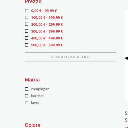
Prezzo
strumenti e macchine da giardino
-
0,00 €
99,99 €
-
100,00 €
199,99 €
-
200,00 €
299,99 €
-
300,00 €
399,99 €
-
400,00 €
499,99 €
-
500,00 €
599,99 €
-
700,00 €
799,99 €
VISUALIZZA ALTRO
e oltre
900,00 €
Marca
campingaz
karcher
lavor
S
S
Colore