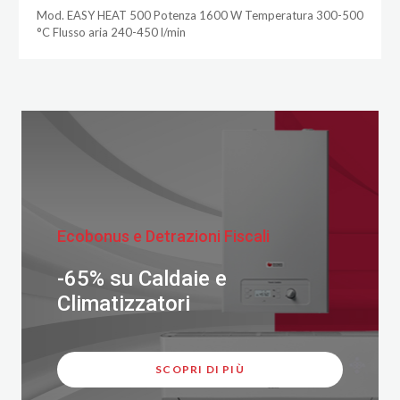
Mod. EASY HEAT 500 Potenza 1600 W Temperatura 300-500
°C Flusso aria 240-450 l/min
Ecobonus e Detrazioni Fiscali
-65% su Caldaie e
Climatizzatori
SCOPRI DI PIÙ