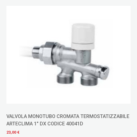
TA TERMOSTATIZZABILE
Valvola scirocco tiemme f/f 1"
0041D
16,20 €