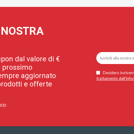
A NOSTRA
pon dal valore di €
uo prossimo
Desidero iscriverm
 sempre aggiornato
trattamento dell'info
rodotti e offerte
 300