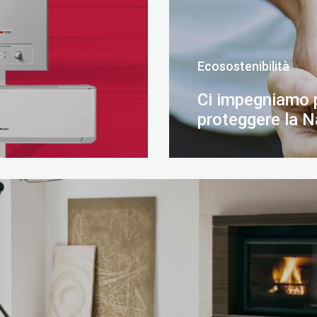
Ecosostenibilità
Ci impegniamo 
proteggere la N
SCOPRI DI PIÙ