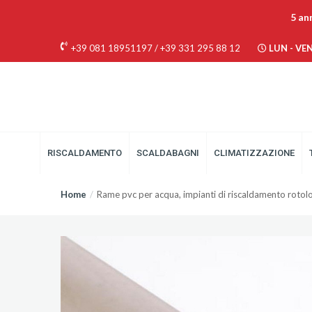
5 an
+39 081 18951197
/
+39 331 295 88 12
LUN - VEN 
RISCALDAMENTO
SCALDABAGNI
CLIMATIZZAZIONE
Home
Rame pvc per acqua, impianti di riscaldamento rotol