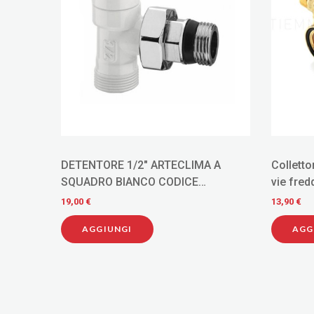
A A
Collettore modulare tiemme totem 2
SCHWA
vie freddo 1/2" x16 1800002
DOPPIO
199 CO
13,90 €
32,00 €
AGGIUNGI
AGG