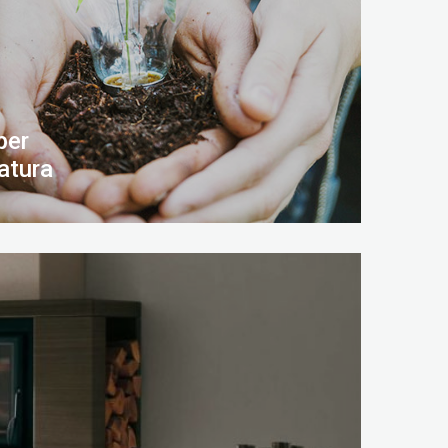
per
atura