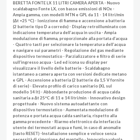
BERETTA FONTE LX 11 LITRI CAMERA APERTA - Nuovo
scaldabagno Fonte LX, con basse emissioni di NOx -
Ampia gamma, con modelli MTN e GPL da 11 - 14 litri/min
(Δt =25 °C) - Ionizzione di fiamma e accensione a batteria
(2 batterie tipo D a corredo) - Display retroilluminato con
indicazione temperatura dell’acqua in uscita - Ampia
modulazione di fiamma, proporzionale alla portata d’acqua
- Quattro tasti per selezionare la temperatura dell’acqua
e navigare sui parametri - Regolazione del gas mediante
dispositivo termostatico - Parzializzatore e filtro di serie
sull’ingresso acqua - Led ed icona su display per
visualizzare il livello delle batterie - Scaldabagno
istantaneo a camera aperta con versioni dedicate metano
e GPL - Accensione a batteria (2 batterie da 1,5 V fornite
di serie) - Elevato profilo di carico sanitario (XL sul
modello 14 lt) - Abbondante produzione di acqua calda
sanitaria a Δt 25°C di 11 e 14 litri/min - Innovativo design
progettuale - Nuovo sistema autoadattante con
dispositivo termostatico - Aumentata modulazione di
potenza e portata acqua calda sanitaria, rispetto alla
gamma precedente - Riarmo elettronico da interfaccia
utente dei termostati acqua e fumi, in caso di anomalie
(tasto RESET) -Installazione semplice e veloce senza
necessità di rimozione del mantello - Innovativa valvola