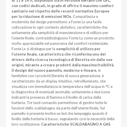
di 11 e 14 lt, disponibili sia in versione metano che GPL,
con codici dedicati, in grado di offrire il massimo comfort
sanitario nel rispetto delle recenti normative Europee
per la riduzione di emissioni NOx.
Compattezza e
modernità del design permettono a Fonte Lx una facile
collocazione in ogni contesto abitativo, caratteristiche che,
unitamente alla semplicità di manutenzione e di utilizzo per
l’utente finale, contraddistinguono Fonte Lx come un prodotto
molto apprezzabile nel panorama del comfort residenziale.
Fonte Lx si distingue per la
semplicità di utilizzo per
l’utente finale, caratteristica che riconferma uno dei
drivers della ricerca tecnologica di Beretta sin dalle sue
origini, mirante a creare prodotti dalla massima fruibilità.
Il design del nuovo pannello, moderno e lineare,
in
familyline con i prodotti Beretta di nuova generazione, è
caratterizzato da un display intuitivo, retroilluminato, che
visualizza con immediatezza la temperatura dell’acqua in °C e
la diagnostica di eventuali anomalie, unitamente a due icone
indicanti la presenza di fiamma e il livello di carica della
batteria. Tre tasti comando permettono di gestire tutte le
funzioni dello scaldabagno da parte dell’utente finale. Sul
pannello è presente inoltre un led che lampeggia quando il
livello delle batterie è basso, segnalando così la necessità della
loro sostituzione.
Caratteristiche SCALDABAGNO A GAS