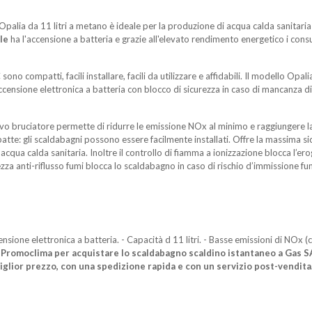
lia da 11 litri a metano è ideale per la produzione di acqua calda sanitari
ale
ha l'accensione a batteria e grazie all'elevato rendimento energetico i cons
no compatti, facili installare, facili da utilizzare e affidabili. Il modello Opal
accensione elettronica a batteria con blocco di sicurezza in caso di mancanza d
 bruciatore permette di ridurre le emissione NOx al minimo e raggiungere la 
te: gli scaldabagni possono essere facilmente installati. Offre la massima sic
acqua calda sanitaria. Inoltre il controllo di fiamma a ionizzazione blocca l’er
ezza anti-riflusso fumi blocca lo scaldabagno in caso di rischio d’immissione fu
ione elettronica a batteria. - Capacità d 11 litri. - Basse emissioni di NOx (c
 a Promoclima per acquistare lo scaldabagno scaldino istantaneo a G
iglior prezzo, con una spedizione rapida e con un servizio post-vendita