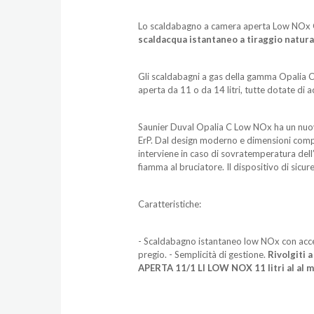
Lo scaldabagno a camera aperta Low NOx Opa
scaldacqua istantaneo a tiraggio natur
Gli
scaldabagni a gas
della gamma Opalia C so
aperta da 11 o da 14 litri, tutte dotate di 
Saunier Duval Opalia C Low NOx ha un nuovo
ErP. Dal design moderno e dimensioni compat
interviene in caso di sovratemperatura dell’
fiamma al bruciatore. Il dispositivo di sicur
Caratteristiche:
- Scaldabagno istantaneo low NOx con accens
pregio. - Semplicità di gestione.
Rivolgiti
APERTA 11/1 LI LOW NOX 11 litri al al m