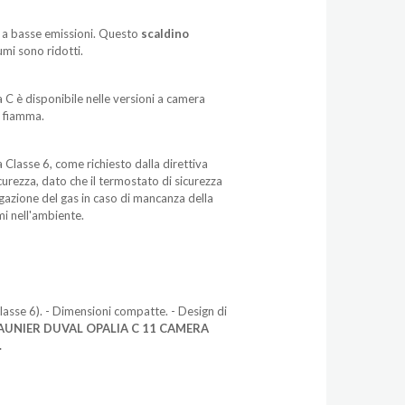
a a basse emissioni. Questo
scaldino
umi sono ridotti.
ia C è disponibile nelle versioni a camera
i fiamma.
Classe 6, come richiesto dalla direttiva
urezza, dato che il termostato di sicurezza
ogazione del gas in caso di mancanza della
mi nell'ambiente.
lasse 6). - Dimensioni compatte. - Design di
as SAUNIER DUVAL OPALIA C 11 CAMERA
.