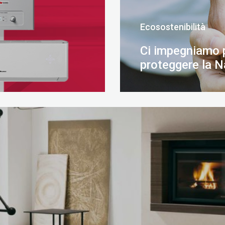
Ecosostenibilità
Ci impegniamo 
proteggere la N
SCOPRI DI PIÙ