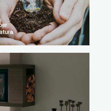
per
atura