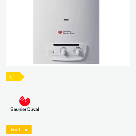
A
In offerta