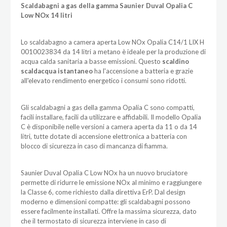
Scaldabagni a gas
della gamma Saunier Duval Opalia C
Low NOx 14 litri
Lo scaldabagno a camera aperta Low NOx Opalia C14/1 LIX H
0010023834 da 14 litri a metano è ideale per la produzione di
acqua calda sanitaria a basse emissioni. Questo
scaldino
scaldacqua istantaneo
ha l'accensione a batteria e grazie
all'elevato rendimento energetico i consumi sono ridotti.
Gli scaldabagni a gas della gamma Opalia C sono compatti,
facili installare, facili da utilizzare e affidabili. Il modello Opalia
C è disponibile nelle versioni a camera aperta da 11 o da 14
litri, tutte dotate di accensione elettronica a batteria con
blocco di sicurezza in caso di mancanza di fiamma.
Saunier Duval Opalia C Low NOx ha un nuovo bruciatore
permette di ridurre le emissione NOx al minimo e raggiungere
la Classe 6, come richiesto dalla direttiva ErP. Dal design
moderno e dimensioni compatte: gli scaldabagni possono
essere facilmente installati. Offre la massima sicurezza, dato
che il termostato di sicurezza interviene in caso di