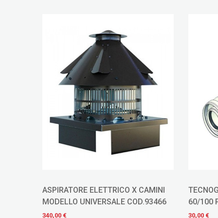
AMINI
TECNOGAS PROLUNGA COASSIALE
TECNOG
93466
60/100 PER CONDENSAZIONE 1 MT
ALLUMIN
MT
30,00 €
22,00 €