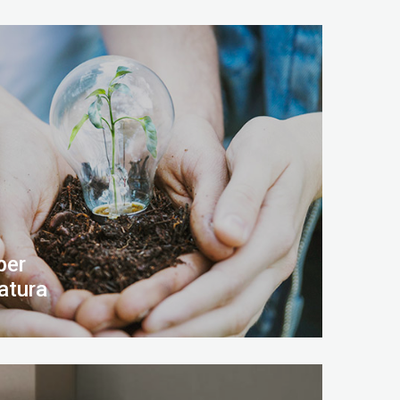
per
atura