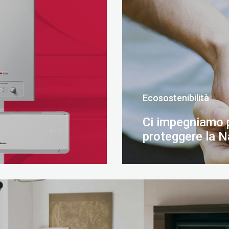
Ecosostenibilità
Ci impegniamo 
proteggere la N
SCOPRI DI PIÙ