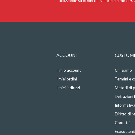
* utilizzabile su ordini dal valore minimo di €
ACCOUNT
CUSTOME
Il mio account
Chi siamo
I miei ordini
Termini e c
I miei indirizzi
Metodi di
Detrazioni f
Informativa
Diritto di 
Contatti
Ecosostenib