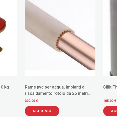
 per acqua, impianti di
Cillit Thermocyclon
mento rotolo da 25 metri
o 22
105,00 €
IUNGI
AGGIUNGI