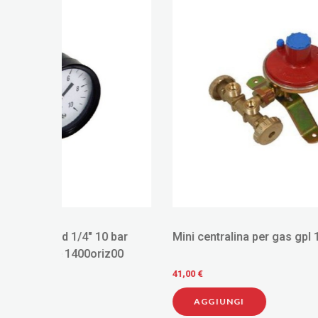
 bar
Mini centralina per gas gpl 10 kg
Rame pvc
z00
riscalda
diametr
41,00 €
300,00 €
AGGIUNGI
AGG