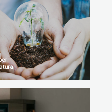
per
atura