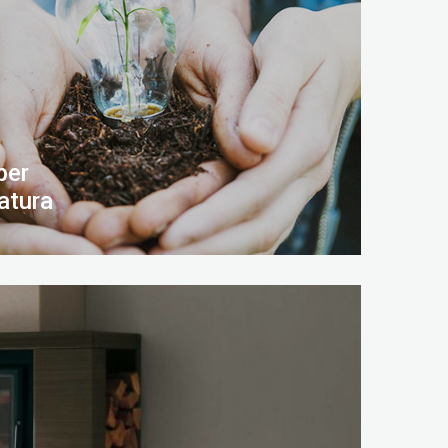
per
atura