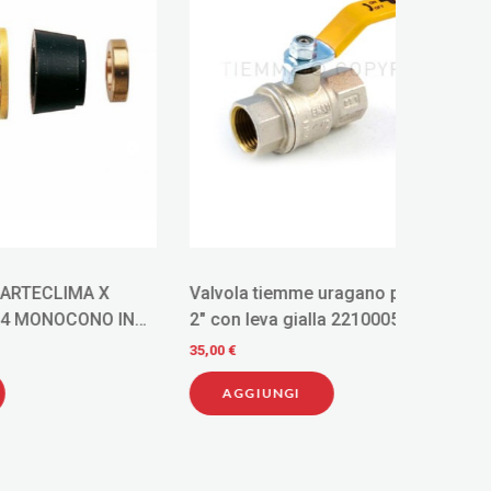
 X
Valvola tiemme uragano per gas f/f
DADO 
NO IN
2" con leva gialla 2210005
ARTECL
S
MONOC
35,00 €
1,33 €
AC7201
AGGIUNGI
AGG