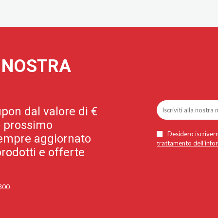
A NOSTRA
pon dal valore di €
uo prossimo
Desidero iscriverm
 sempre aggiornato
trattamento dell'info
rodotti e offerte
 300