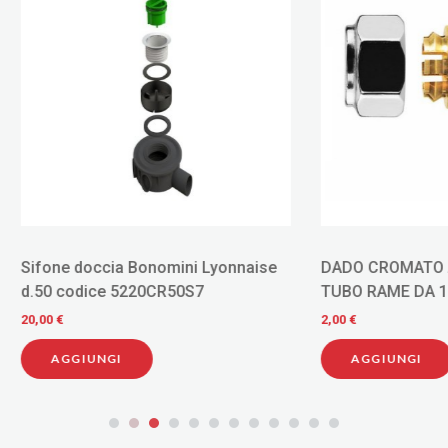
doccia Bonomini Lyonnaise
DADO CROMATO ARTECLIMA
dice 5220CR50S7
TUBO RAME DA 14 MONOCO
GOMMA CODICE AC72014L
2,00 €
IUNGI
AGGIUNGI