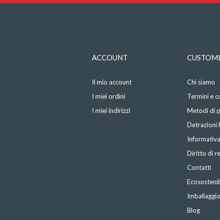
ACCOUNT
CUSTOME
Il mio account
Chi siamo
I miei ordini
Termini e c
I miei indirizzi
Metodi di
Detrazioni f
Informativa
Diritto di 
Contatti
Ecosostenib
Imballaggi
Blog