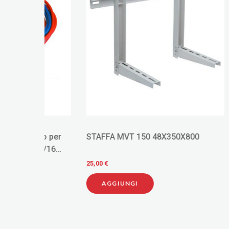
o per
STAFFA MVT 150 48X350X800
Sifone 
5/16
d.50 co
25,00 €
20,00 €
AGGIUNGI
AGG