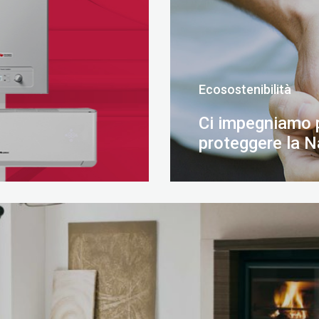
Ecosostenibilità
Ci impegniamo 
proteggere la N
SCOPRI DI PIÙ