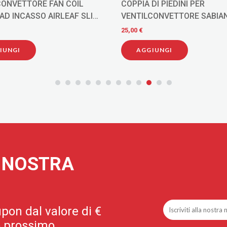
CONVETTORE FAN COIL
COPPIA DI PIEDINI PER
AD INCASSO AIRLEAF SLI
VENTILCONVETTORE SABIA
9066351
25,00 €
IUNGI
AGGIUNGI
A NOSTRA
pon dal valore di €
uo prossimo