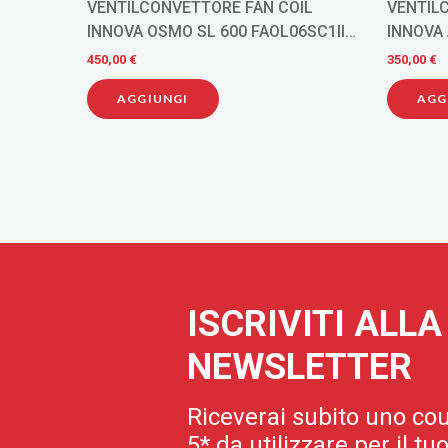
IL
VENTILCONVETTORE FAN COIL
VENTIL
 B CON
INNOVA OSMO SL 600 FAOL06SC1II
INNOVA 
A
INVERTER
800
450,00 €
350,00 €
AGGIUNGI
AGG
ISCRIVITI ALL
NEWSLETTER
Riceverai subito uno cou
5* da utilizzare per il t