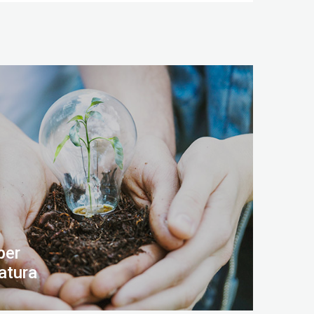
per
atura