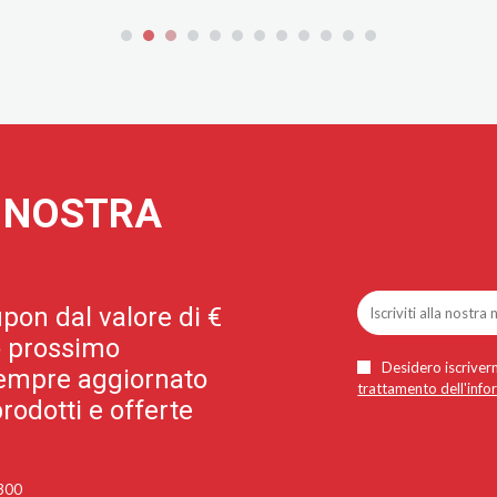
A NOSTRA
pon dal valore di €
uo prossimo
Desidero iscriverm
 sempre aggiornato
trattamento dell'info
rodotti e offerte
 300