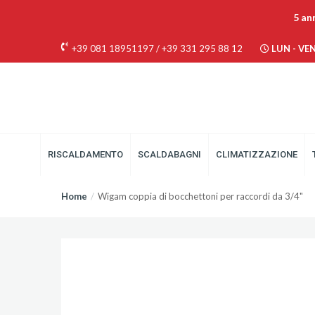
5 an
+39 081 18951197
/
+39 331 295 88 12
LUN - VEN 
RISCALDAMENTO
SCALDABAGNI
CLIMATIZZAZIONE
Home
Wigam coppia di bocchettoni per raccordi da 3/4"