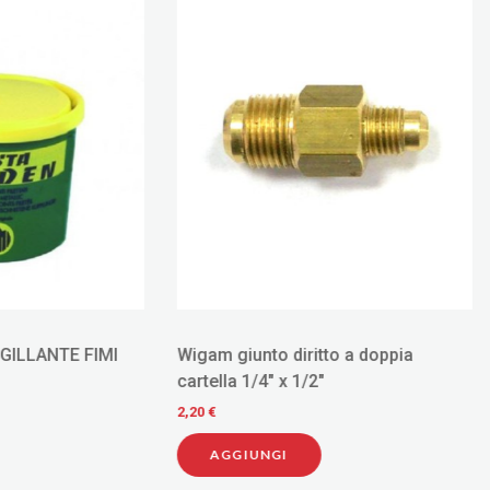
unto diritto a doppia
MOLLA NETTATUBI MT.3 CODICE
1/4" x 1/2"
104003
7,60 €
IUNGI
AGGIUNGI