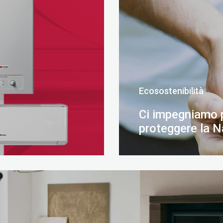
Ecosostenibilità
Ci impegniamo 
proteggere la N
SCOPRI DI PIÙ