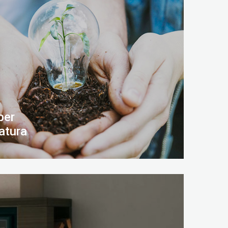
per
atura