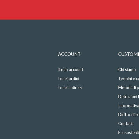
ACCOUNT
CUSTOME
Il mio account
Chi siamo
I miei ordini
Termini e c
I miei indirizzi
Metodi di
Detrazioni f
Informativa
Diritto di 
Contatti
Ecosostenib