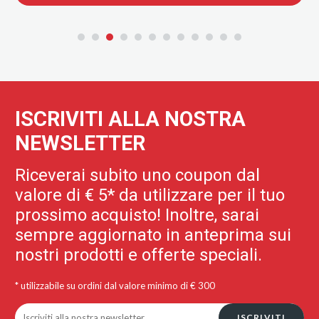
ISCRIVITI ALLA NOSTRA
NEWSLETTER
Riceverai subito uno coupon dal
valore di € 5* da utilizzare per il tuo
prossimo acquisto! Inoltre, sarai
sempre aggiornato in anteprima sui
nostri prodotti e offerte speciali.
* utilizzabile su ordini dal valore minimo di € 300
ISCRIVITI