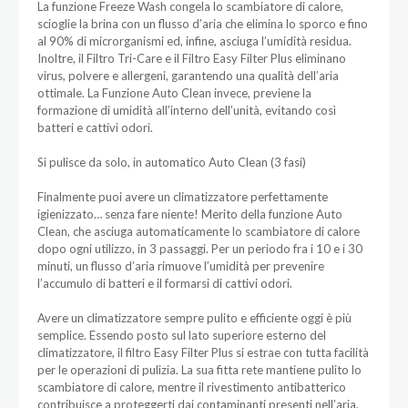
La funzione Freeze Wash congela lo scambiatore di calore,
scioglie la brina con un flusso d’aria che elimina lo sporco e fino
al 90% di microrganismi ed, infine, asciuga l’umidità residua.
Inoltre, il Filtro Tri-Care e il Filtro Easy Filter Plus eliminano
virus, polvere e allergeni, garantendo una qualità dell’aria
ottimale. La Funzione Auto Clean invece, previene la
formazione di umidità all’interno dell’unità, evitando così
batteri e cattivi odori.
Si pulisce da solo, in automatico Auto Clean (3 fasi)
Finalmente puoi avere un climatizzatore perfettamente
igienizzato… senza fare niente! Merito della funzione Auto
Clean, che asciuga automaticamente lo scambiatore di calore
dopo ogni utilizzo, in 3 passaggi. Per un periodo fra i 10 e i 30
minuti, un flusso d’aria rimuove l’umidità per prevenire
l’accumulo di batteri e il formarsi di cattivi odori.
Avere un climatizzatore sempre pulito e efficiente oggi è più
semplice. Essendo posto sul lato superiore esterno del
climatizzatore, il filtro Easy Filter Plus si estrae con tutta facilità
per le operazioni di pulizia. La sua fitta rete mantiene pulito lo
scambiatore di calore, mentre il rivestimento antibatterico
contribuisce a proteggerti dai contaminanti presenti nell’aria.