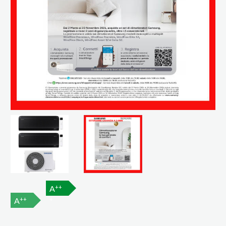
++
A
++
+
A