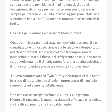
sono progettate per ridurre al minimo qualsiasi tipo di
vibrazione o di rumore per permettere un sonno sereno e
sempre più tranquillo. Le unità interne raggiungono infatti una
silenziosità fino a 16 dB(A), meno rumoroso di un fruscio delle
foglie.
Una casa più silenziosa e rilassante Meno rumore
Oggi, per rinfrescare i tuoi spazi non devi più rassegnarti a un
climatizzatore rumoroso. Grazie al silenziatore a doppio tubo,
infatti, il potente flusso d’aria creato dal compressore fa
pochissimo rumore. Il flusso del refrigerante ha un suono meno
sgradevole quando il climatizzatore funziona ad alta velocità, e
il rumore ambientale alle basse velocità risulta minimo.
Il nuovo compressore AI Twin Rotary è dotato di di due rotori
in grado di ruotare in due direzioni opposte per diminuire la
rumorosità ed aumentare l’efficienza.
Con una classe energetica fino a A+++/A+++, la gamma
Monosplit raggiunge la massima classe di efficienza energetica,
sia in raffrescamento che in riscaldamento.