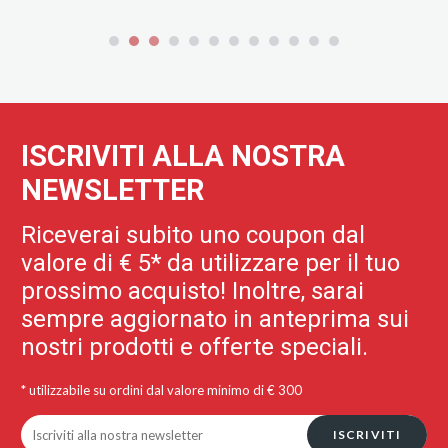
ISCRIVITI ALLA NOSTRA
NEWSLETTER
Riceverai subito uno coupon dal
valore di € 5* da utilizzare per il tuo
prossimo acquisto! Inoltre, sarai
sempre aggiornato in anteprima sui
nostri prodotti e offerte speciali.
* utilizzabile su ordini dal valore minimo di € 300
ISCRIVITI