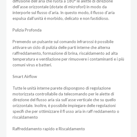
diffusione dell’aria che ruota a 180° le alette di direzione
dell’asse orizzontale (dotate di microfori) in modo da
interporle sul flusso d’aria. In questo modo, il flusso d’aria
espulsa dall’unità è morbido, delicato e non fastidioso.
Pulizia Profonda
Premendo un pulsante sul comando infrarossi è possibile
attivare un ciclo di pulizia delle parti interne che alterna
raffreddamento, formazione di brina, riscaldamento ad alta
temperatura e ventilazione per rimuovere i contaminanti e i più
comuni virus e batteri.
Smart Airflow
Tutte le unità interne parete dispongono di regolazione
motorizzata controllabile da telecomando per le alette di
direzione del flusso aria sia sull’asse verticale che su quello
orizzontale. Inoltre, è possibile impiegare delle regolazioni
specifi che per ottimizzare il fl usso aria in raff reddamento o
riscaldamento
Raffreddamento rapido e Riscaldamento