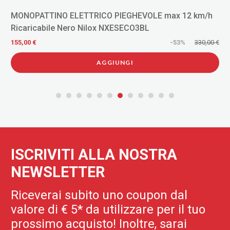
HEVOLE max 12 km/h
TAGLIASIEPI SBARAGLIA A3221 36V
CO3BL
CARICABATTERIA
-53%
330,00 €
155,00 €
I
AGGIUNGI
ISCRIVITI ALLA NOSTRA
NEWSLETTER
Riceverai subito uno coupon dal
valore di € 5* da utilizzare per il tuo
prossimo acquisto! Inoltre, sarai