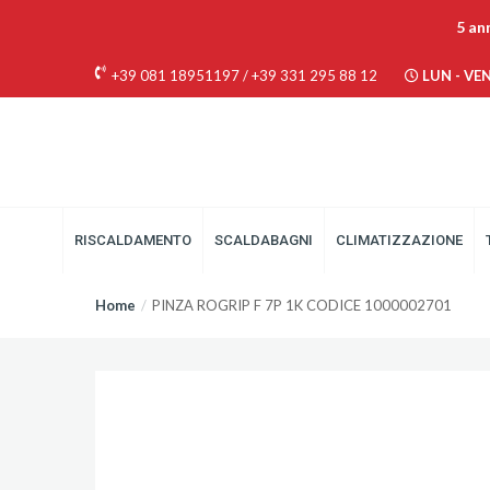
5 an
+39 081 18951197
/
+39 331 295 88 12
LUN - VEN 
RISCALDAMENTO
SCALDABAGNI
CLIMATIZZAZIONE
Home
PINZA ROGRIP F 7P 1K CODICE 1000002701