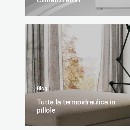
Climatizzatori
SCOPRI DI PIÙ
Blog
Tutta la termoidraulica in
pillole