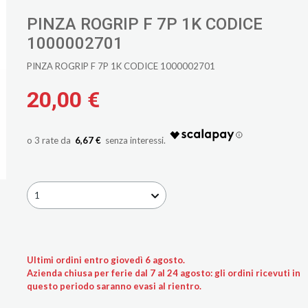
PINZA ROGRIP F 7P 1K CODICE
1000002701
PINZA ROGRIP F 7P 1K CODICE 1000002701
20,00 €
6,67 €
1
Ultimi ordini entro giovedì 6 agosto.
Azienda chiusa per ferie dal 7 al 24 agosto: gli ordini ricevuti in
questo periodo saranno evasi al rientro.