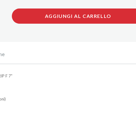
AGGIUNGI AL CARRELLO
he
IP F 7"
oni)