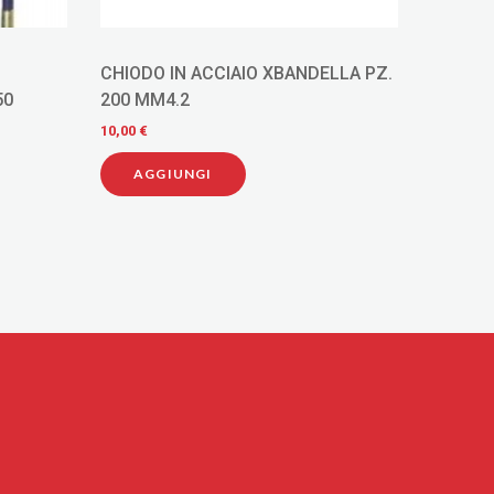
CHIODO IN ACCIAIO XBANDELLA PZ.
ROTHEN
50
200 MM4.2
21655
10,00 €
29,00 €
AGGIUNGI
AGG