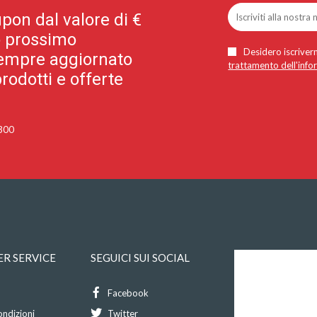
pon dal valore di €
uo prossimo
Desidero iscriverm
 sempre aggiornato
trattamento dell'info
rodotti e offerte
 300
R SERVICE
SEGUICI SUI SOCIAL
Facebook
ondizioni
Twitter