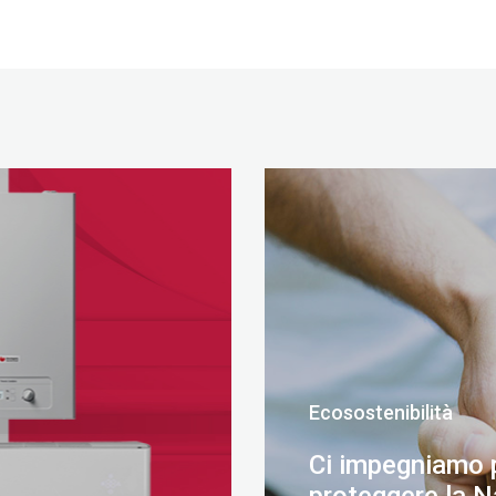
Ecosostenibilità
Ci impegniamo 