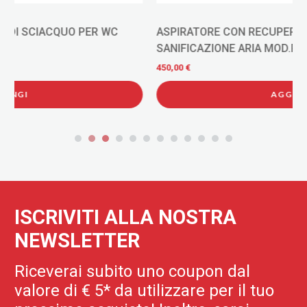
ASPIRATORE CON RECUPERO DI CALORE E
SANIFICAZIONE ARIA MOD.RHINOCOMFORT 160 RF
AP19990
450,00 €
AGGIUNGI
ISCRIVITI ALLA NOSTRA
NEWSLETTER
Riceverai subito uno coupon dal
valore di € 5* da utilizzare per il tuo