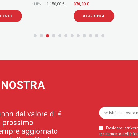
DRY WI-FI 50 LITRI
-18%
1.150,00 €
370,00 €
IUNGI
AGGIUNGI
A NOSTRA
pon dal valore di €
uo prossimo
Desidero iscriverm
 sempre aggiornato
trattamento dell'info