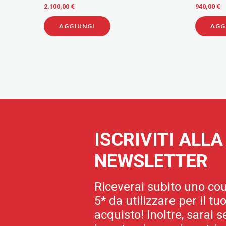
LITRI
2.100,00 €
940,00 €
AGGIUNGI
AGG
ISCRIVITI ALL
NEWSLETTER
Riceverai subito uno cou
5* da utilizzare per il t
acquisto! Inoltre, sarai