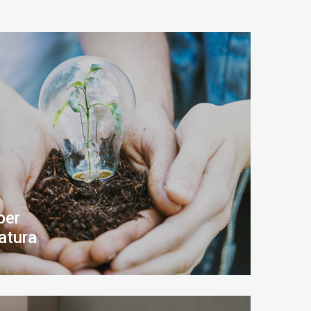
per
atura