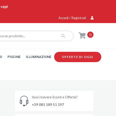
 oggi
Accedi / Registrati
0
O
PISCINE
ILLUMINAZIONE
OFFERTE DI OGGI
Vuoi ricevere Sconti e Offerte?
N
+39 081 189 51 197