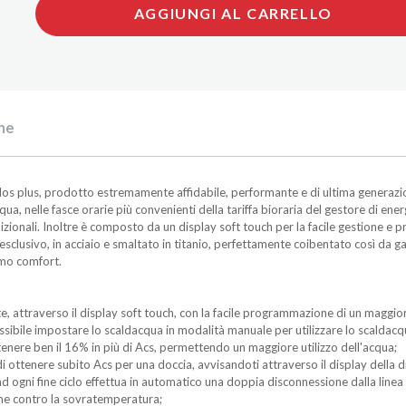
AGGIUNGI AL CARRELLO
he
dos plus, prodotto estremamente affidabile, performante e di ultima generazio
, nelle fasce orarie più convenienti della tariffa bioraria del gestore di energi
dizionali. Inoltre è composto da un display soft touch per la facile gestione e
lusivo, in acciaio e smaltato in titanio, perfettamente coibentato così da gar
imo comfort.
 attraverso il display soft touch, con la facile programmazione di un maggior
 possibile impostare lo scaldacqua in modalità manuale per utilizzare lo scalda
tenere ben il 16% in più di Acs, permettendo un maggiore utilizzo dell'acqua;
 ottenere subito Acs per una doccia, avvisandoti attraverso il display della d
e ad ogni fine ciclo effettua in automatico una doppia disconnessione dalla linea
one contro la sovratemperatura;