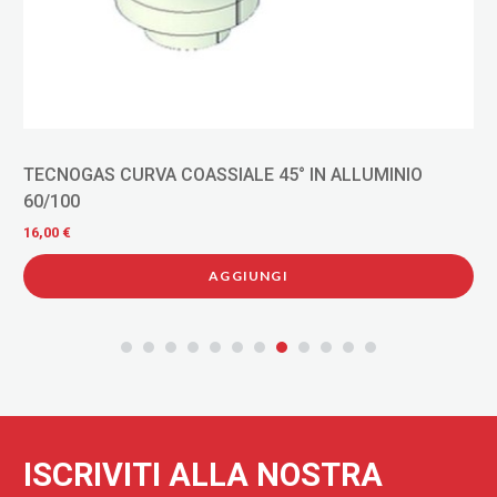
 45° IN ALLUMINIO
TECNOGAS PROLUNGA PER SDO
CONDENSAZIONE 1 MT
8,00 €
UNGI
AGGIUNG
ISCRIVITI ALLA NOSTRA