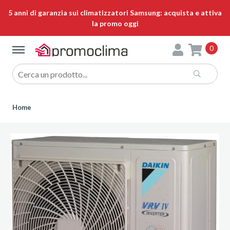
5 anni di garanzia sui climatizzatori Samsung: acquista e attiva
la promo oggi
0
Home