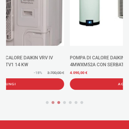
POMPA DI CALORE DAIKIN QUADRI Split Multi+
4MWXM52A CON SERBATOIO 120 LT EKHWET120BV3
€
4.090,00 €
-2%
4.180,00 €
AGGIUNGI