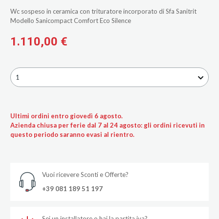
Wc sospeso in ceramica con trituratore incorporato di Sfa Sanitrit
Modello Sanicompact Comfort Eco Silence
1.110,00 €
1
Ultimi ordini entro giovedì 6 agosto.
Azienda chiusa per ferie dal 7 al 24 agosto: gli ordini ricevuti in
questo periodo saranno evasi al rientro.
Vuoi ricevere Sconti e Offerte?
+39 081 189 51 197
Sei un installatore o hai la partita iva?