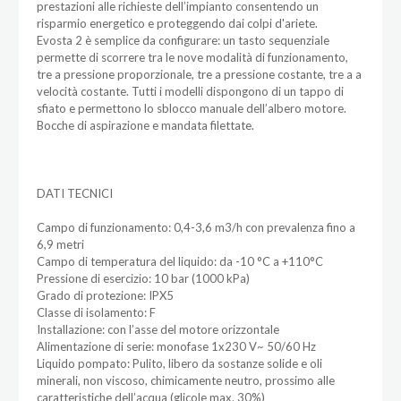
prestazioni alle richieste dell’impianto consentendo un
risparmio energetico e proteggendo dai colpi d'ariete.
Evosta 2 è semplice da configurare: un tasto sequenziale
permette di scorrere tra le nove modalità di funzionamento,
tre a pressione proporzionale, tre a pressione costante, tre a a
velocità costante. Tutti i modelli dispongono di un tappo di
sfiato e permettono lo sblocco manuale dell’albero motore.
Bocche di aspirazione e mandata filettate.
DATI TECNICI
Campo di funzionamento: 0,4-3,6 m3/h con prevalenza fino a
6,9 metri
Campo di temperatura del liquido: da -10 °C a +110°C
Pressione di esercizio: 10 bar (1000 kPa)
Grado di protezione: IPX5
Classe di isolamento: F
Installazione: con l’asse del motore orizzontale
Alimentazione di serie: monofase 1x230 V~ 50/60 Hz
Liquido pompato: Pulito, libero da sostanze solide e oli
minerali, non viscoso, chimicamente neutro, prossimo alle
caratteristiche dell’acqua (glicole max. 30%)