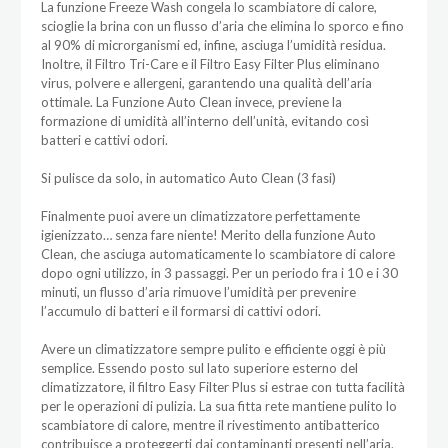
La funzione Freeze Wash congela lo scambiatore di calore,
scioglie la brina con un flusso d’aria che elimina lo sporco e fino
al 90% di microrganismi ed, infine, asciuga l’umidità residua.
Inoltre, il Filtro Tri-Care e il Filtro Easy Filter Plus eliminano
virus, polvere e allergeni, garantendo una qualità dell’aria
ottimale. La Funzione Auto Clean invece, previene la
formazione di umidità all’interno dell’unità, evitando così
batteri e cattivi odori.
Si pulisce da solo, in automatico Auto Clean (3 fasi)
Finalmente puoi avere un climatizzatore perfettamente
igienizzato… senza fare niente! Merito della funzione Auto
Clean, che asciuga automaticamente lo scambiatore di calore
dopo ogni utilizzo, in 3 passaggi. Per un periodo fra i 10 e i 30
minuti, un flusso d’aria rimuove l’umidità per prevenire
l’accumulo di batteri e il formarsi di cattivi odori.
Avere un climatizzatore sempre pulito e efficiente oggi è più
semplice. Essendo posto sul lato superiore esterno del
climatizzatore, il filtro Easy Filter Plus si estrae con tutta facilità
per le operazioni di pulizia. La sua fitta rete mantiene pulito lo
scambiatore di calore, mentre il rivestimento antibatterico
contribuisce a proteggerti dai contaminanti presenti nell’aria.