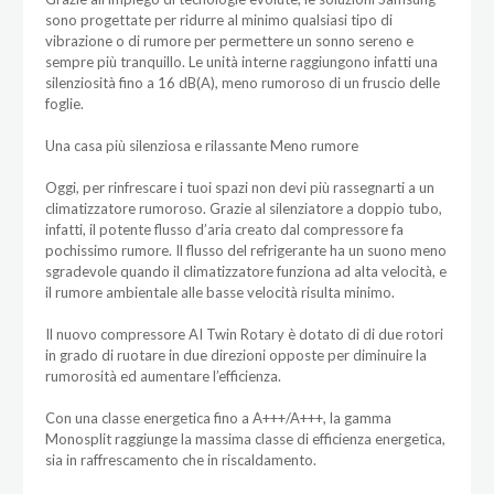
sono progettate per ridurre al minimo qualsiasi tipo di
vibrazione o di rumore per permettere un sonno sereno e
sempre più tranquillo. Le unità interne raggiungono infatti una
silenziosità fino a 16 dB(A), meno rumoroso di un fruscio delle
foglie.
Una casa più silenziosa e rilassante Meno rumore
Oggi, per rinfrescare i tuoi spazi non devi più rassegnarti a un
climatizzatore rumoroso. Grazie al silenziatore a doppio tubo,
infatti, il potente flusso d’aria creato dal compressore fa
pochissimo rumore. Il flusso del refrigerante ha un suono meno
sgradevole quando il climatizzatore funziona ad alta velocità, e
il rumore ambientale alle basse velocità risulta minimo.
Il nuovo compressore AI Twin Rotary è dotato di di due rotori
in grado di ruotare in due direzioni opposte per diminuire la
rumorosità ed aumentare l’efficienza.
Con una classe energetica fino a A+++/A+++, la gamma
Monosplit raggiunge la massima classe di efficienza energetica,
sia in raffrescamento che in riscaldamento.