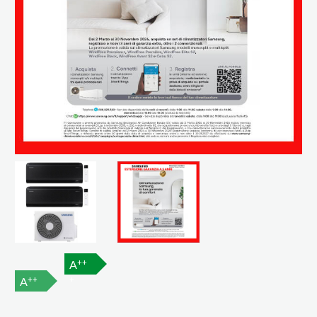
++
A
++
+
A